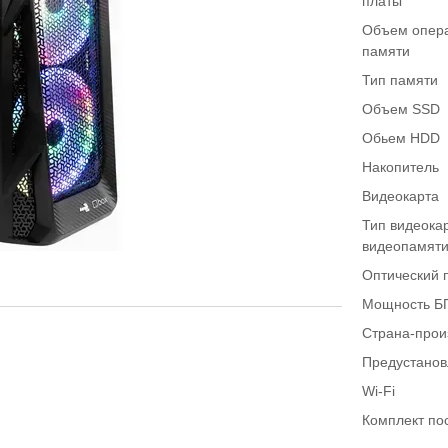
платы
Объем опер
памяти
Тип памяти
Объем SSD
Обьем HDD
Накопитель
Видеокарта
Тип видеока
видеопамят
Оптический 
Мощность Б
Страна-прои
Предустано
Wi-Fi
Комплект по