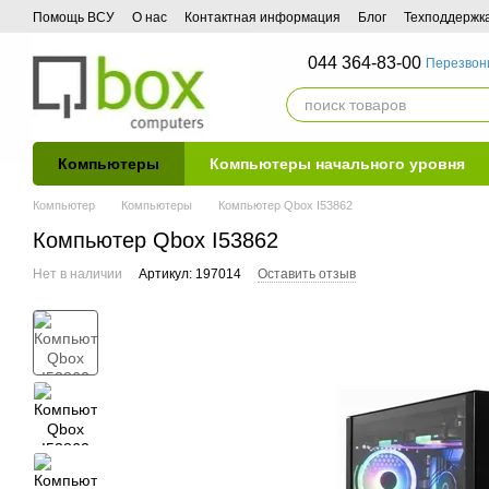
Перейти к основному контенту
Помощь ВСУ
О нас
Контактная информация
Блог
Техподдержк
044 364-83-00
Перезвон
Компьютеры
Компьютеры начального уровня
Компьютер
Компьютеры
Компьютер Qbox I53862
Компьютер Qbox I53862
Нет в наличии
Артикул: 197014
Оставить отзыв