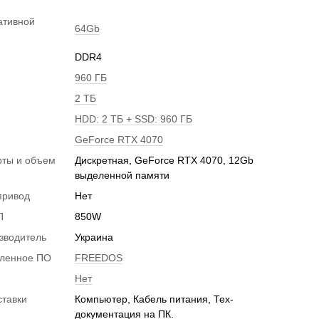
ативной
64Gb
DDR4
960 ГБ
2 ТБ
HDD: 2 ТБ + SSD: 960 ГБ
GeForce RTX 4070
рты и объем
Дискретная, GeForce RTX 4070, 12Gb
и
выделенной памяти
привод
Нет
П
850W
зводитель
Украина
вленное ПО
FREEDOS
Нет
ставки
Компьютер, Кабель питания, Тех-
документация на ПК.