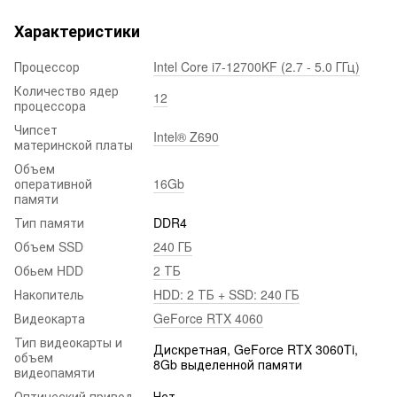
Характеристики
Процессор
Intel Core i7-12700KF (2.7 - 5.0 ГГц)
Количество ядер
12
процессора
Чипсет
Intel® Z690
материнской платы
Объем
оперативной
16Gb
памяти
Тип памяти
DDR4
Объем SSD
240 ГБ
Обьем HDD
2 ТБ
Накопитель
HDD: 2 ТБ + SSD: 240 ГБ
Видеокарта
GeForce RTX 4060
Тип видеокарты и
Дискретная, GeForce RTX 3060Ti,
объем
8Gb выделенной памяти
видеопамяти
Оптический привод
Нет