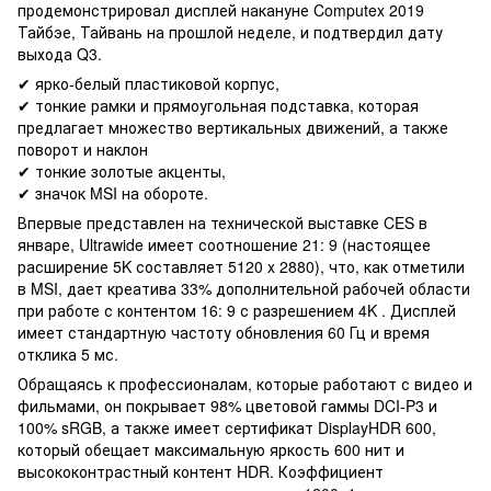
продемонстрировал дисплей накануне Computex 2019
Тайбэе, Тайвань на прошлой неделе, и подтвердил дату
выхода Q3.
✔ ярко-белый пластиковой корпус,
✔ тонкие рамки и прямоугольная подставка, которая
предлагает множество вертикальных движений, а также
поворот и наклон
✔ тонкие золотые акценты,
✔ значок MSI на обороте.
Впервые представлен на технической выставке CES в
январе, Ultrawide имеет соотношение 21: 9 (настоящее
расширение 5K составляет 5120 x 2880), что, как отметили
в MSI, дает креатива 33% дополнительной рабочей области
при работе с контентом 16: 9 с разрешением 4K . Дисплей
имеет стандартную частоту обновления 60 Гц и время
отклика 5 мс.
Обращаясь к профессионалам, которые работают с видео и
фильмами, он покрывает 98% цветовой гаммы DCI-P3 и
100% sRGB, а также имеет сертификат DisplayHDR 600,
который обещает максимальную яркость 600 нит и
высококонтрастный контент HDR. Коэффициент