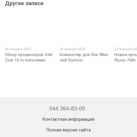
Другие записи
26 января 2023
24 января 2023
22 января 20
Обзор процессоров Intel
Компьютер для Star Wars
Новые про
Core 13-го поколения
Jedi Survivor
Ryzen 7000
044 364-83-00
Контактная информация
Полная версия сайта