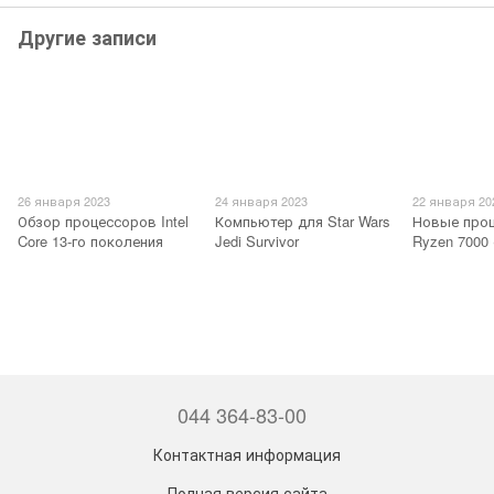
Другие записи
26 января 2023
24 января 2023
22 января 20
Обзор процессоров Intel
Компьютер для Star Wars
Новые про
Core 13-го поколения
Jedi Survivor
Ryzen 7000
044 364-83-00
Контактная информация
Полная версия сайта