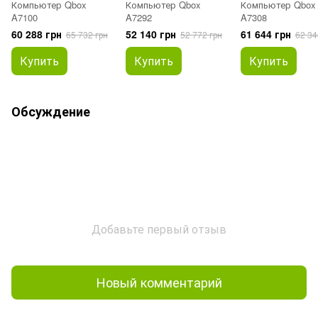
Компьютер Qbox
Компьютер Qbox
Компьютер Qbox
A7100
A7292
A7308
60 288 грн
52 140 грн
61 644 грн
65 732 грн
52 772 грн
62 34
Купить
Купить
Купить
Обсуждение
Добавьте первый отзыв
Новый комментарий