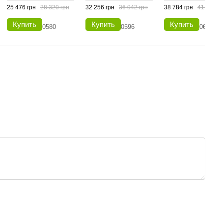
25 476 грн
28 320 грн
32 256 грн
36 042 грн
38 784 грн
41 901 
Купить
Купить
Купить