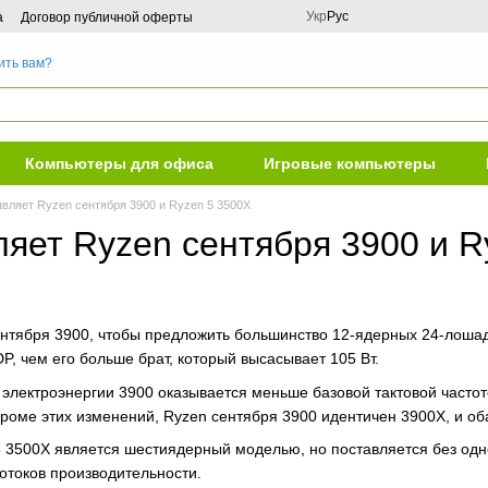
Укр
Рус
а
Договор публичной оферты
ить вам?
Компьютеры для офиса
Игровые компьютеры
вляет Ryzen сентября 3900 и Ryzen 5 3500X
яет Ryzen сентября 3900 и R
тября 3900, чтобы предложить большинство 12-ядерных 24-лошад
P, чем его больше брат, который высасывает 105 Вт.
лектроэнергии 3900 оказывается меньше базовой тактовой частото
 Кроме этих изменений, Ryzen сентября 3900 идентичен 3900X, и о
 3500X является шестиядерный моделью, но поставляется без однов
отоков производительности.