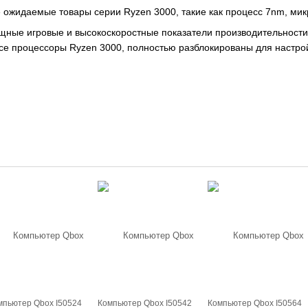
 ожидаемые товары серии Ryzen 3000, такие как процесс 7nm, микр
ные игровые и высокоскоростные показатели производительности, 
 и все процессоры Ryzen 3000, полностью разблокированы для настр
мпьютер Qbox I50524
Компьютер Qbox I50542
Компьютер Qbox I50564