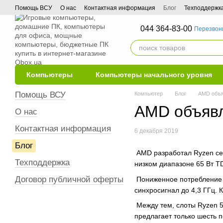
Перейти к основному контенту
Помощь ВСУ
О нас
Контактная информация
Блог
Техподдержк
044 364-83-00
Перезвон
Компьютеры
Компьютеры начального уровня
Помощь ВСУ
Компьютер
Блог
AMD объя
AMD объявл
О нас
Контактная информация
6 декабря 2019
Блог
AMD разработал Ryzen сен
Техподдержка
низком диапазоне 65 Вт TD
Договор публичной оферты
Пониженное потребление э
синхросигнал до 4,3 ГГц.
Между тем, слоты Ryzen 5
предлагает только шесть п