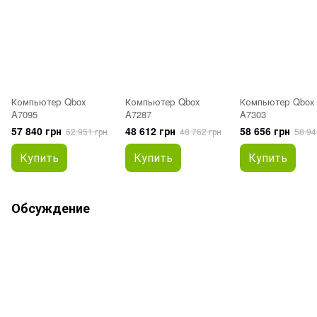
Компьютер Qbox
Компьютер Qbox
Компьютер Qbox
A7095
A7287
A7303
57 840 грн
48 612 грн
58 656 грн
62 951 грн
48 762 грн
58 94
Купить
Купить
Купить
Обсуждение