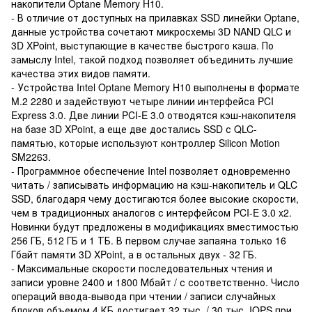
накопители Optane Memory H10.
- В отличие от доступных на прилавках SSD линейки Optane,
данные устройства сочетают микросхемы 3D NAND QLC и
3D XPoint, выступающие в качестве быстрого кэша. По
замыслу Intel, такой подход позволяет объединить лучшие
качества этих видов памяти.
- Устройства Intel Optane Memory H10 выполнены в формате
M.2 2280 и задействуют четыре линии интерфейса PCI
Express 3.0. Две линии PCI-E 3.0 отводятся кэш-накопителя
на базе 3D XPoint, а еще две достались SSD с QLC-
памятью, которые используют контроллер Silicon Motion
SM2263.
- Программное обеспечение Intel позволяет одновременно
читать / записывать информацию на кэш-накопитель и QLC
SSD, благодаря чему достигаются более высокие скорости,
чем в традиционных аналогов с интерфейсом PCI-E 3.0 x2.
Новинки будут предложены в модификациях вместимостью
256 ГБ, 512 ГБ и 1 ТБ. В первом случае запаяна только 16
Гбайт памяти 3D XPoint, а в остальных двух - 32 ГБ.
- Максимальные скорости последовательных чтения и
записи уровне 2400 и 1800 Мбайт / с соответственно. Число
операций ввода-вывода при чтении / записи случайных
блоков объемом 4 КБ достигает 32 тыс. / 30 тыс. IOPS при