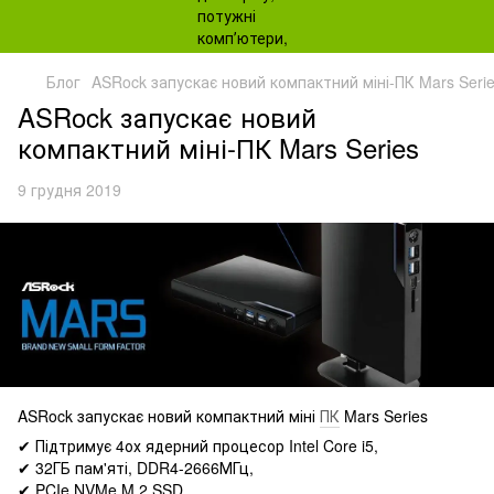
Блог
ASRock запускає новий компактний міні-ПК Mars Seri
ASRock запускає новий
компактний міні-ПК Mars Series
9 грудня 2019
ASRock запускає новий компактний міні
ПК
Mars Series
✔ Підтримує 4ох ядерний процесор Intel Core i5,
✔ 32ГБ пам'яті, DDR4-2666МГц,
✔ PCIe NVMe M.2 SSD,