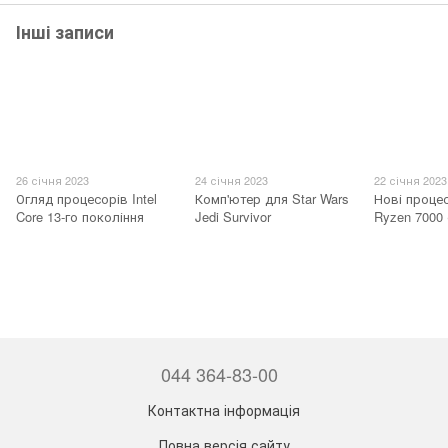
Інші записи
26 січня 2023
24 січня 2023
22 січня 2023
Огляд процесорів Intel
Комп'ютер для Star Wars
Нові проце
Core 13-го покоління
Jedi Survivor
Ryzen 7000 
044 364-83-00
Контактна інформація
Повна версія сайту