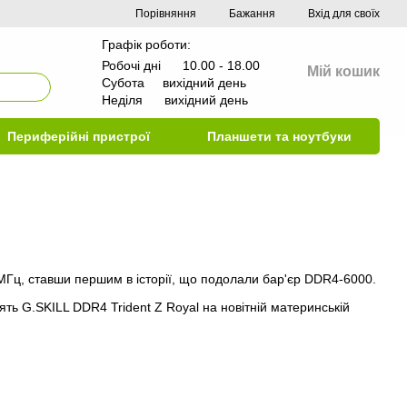
Порівняння
Бажання
Вхід для своїх
Графік роботи:
Робочі дні 10.00 - 18.00
Мій кошик
Субота вихідний день
Неділя вихідний день
Периферійні пристрої
Планшети та ноутбуки
МГц, ставши першим в історії, що подолали бар'єр DDR4-6000.
ь G.SKILL DDR4 Trident Z Royal на новітній материнській