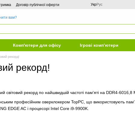
Укр
Рус
дтримка
Договір публічної оферти
нити вам?
Комп'ютери для офісу
Ігрові комп’ютери
овий рекорд!
вий рекорд!
ий світовий рекорд по найшвидшій частоті пам'яті на DDR4-6016,8 
нським професійним оверклокером TopPC, що використовують пам'ят
G EDGE AC і процесорі Intel Core i9-9900K.