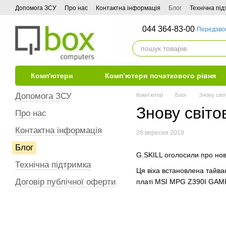
Перейти до основного контенту
Допомога ЗСУ
Про нас
Контактна інформація
Блог
Технічна пі
044 364-83-00
Передзво
Комп'ютери
Комп’ютери початкового рівня
Допомога ЗСУ
Компʼютер
Блог
Знову світ
Знову світо
Про нас
Контактна інформація
26 вересня 2019
Блог
G.SKILL оголосили про нов
Технічна підтримка
Ця віха встановлена тайва
Договір публічної оферти
платі MSI MPG Z390I GAMIN