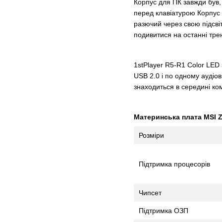
Корпус для ПК завжди був,
перед клавіатурою Корпус 1
разючий через свою підсві
подивитися на останні тре
1stPlayer R5-R1 Color LED з
USB 2.0 і по одному аудіов
знаходиться в середині ком
Материнська плата MSI Z
Розміри
Підтримка процесорів
Чипсет
Підтримка ОЗП