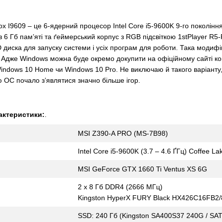
ox I9609 – це 6-ядерний процесор Intel Core i5-9600K 9-го поколін
 6 Гб пам’яті та ґеймерський корпус з RGB підсвіткою 1stPlayer R5-
SD диска для запуску системи і усіх програм для роботи. Така модиф
 Адже Windows можна буде окремо докупити на офіційному сайті компа
dows 10 Home чи Windows 10 Pro. Не виключаю й такого варіанту, що
ю ОС почало з’являтися значно більше ігор.
рактеристики:
.
MSI Z390-A PRO (MS-7B98)
Intel Core i5-9600K (3.7 – 4.6 ҐГц) Coffee La
MSI GeForce GTX 1660 Ti Ventus XS 6G
2 x 8 Гб DDR4 (2666 МГц)
Kingston HyperX FURY Black HX426C16FB2/
SSD: 240 Гб (Kingston SA400S37 240G / SATA 