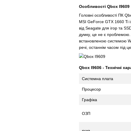
Особливості Qbox I9609
Головні особливості ПК Qb
MSI GeForce GTX 1660 Ti із
від Seagate для ігор та S
думку, це не є проблемою.
встановленою системою Win
речі, останнім часом під ц
Qbox I9606 - Технічні ха
Системна плата
Процесор
Графіка
ОЗП