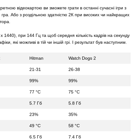
скретною відеокартою ви зможете грати в останні сучасні ігри з
гра. Або з роздільною здатністю 2К при високих чи найкращих
тора.
х 1440), при 144 Гц та щоб середня кількість кадрів на секунду
и, які можливі в тій чи іншій грі. І результат був наступним.
x
Hitman
Watch Dogs 2
21-31
26-38
99%
99%
77 °C
75 °C
5.7 Гб
5.8 Гб
23%
35%
49 °C
58 °C
6.5 Гб
7.4 Гб