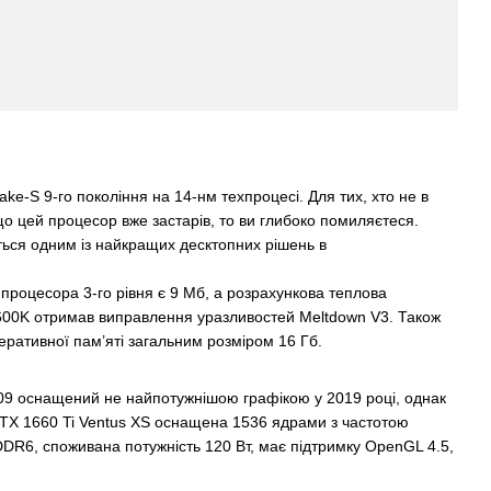
ake-S 9-го покоління на 14-нм техпроцесі. Для тих, хто не в
 що цей процесор вже застарів, то ви глибоко помиляєтеся.
ється одним із найкращих десктопних рішень в
ь процесора 3-го рівня є 9 Мб, а розрахункова теплова
5-9600K отримав виправлення уразливостей Meltdown V3. Також
еративної пам’яті загальним розміром 16 Гб.
9609 оснащений не найпотужнішою графікою у 2019 році, однак
GTX 1660 Ti Ventus XS оснащена 1536 ядрами з частотою
DDR6, споживана потужність 120 Вт, має підтримку OpenGL 4.5,