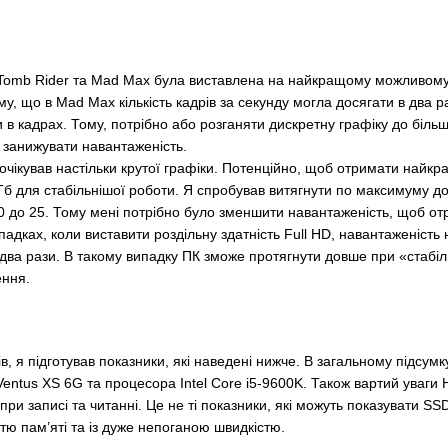
he Tomb Rider та Mad Max була виставлена на найкращому можливому 
у, що в Mad Max кількість кадрів за секунду могла досягати в два ра
и в кадрах. Тому, потрібно або розганяти дискретну графіку до біл
о занижувати навантаженість.
 очікував настільки крутої графіки. Потенційно, щоб отримати найкр
12 Гб для стабільнішої роботи. Я спробував витягнути по максимуму 
20 до 25. Тому мені потрібно було зменшити навантаженість, щоб от
 випадках, коли виставити роздільну здатність Full HD, навантаженіс
ва рази. В такому випадку ПК зможе протягнути довше при «стабіль
ення.
в, я підготував показники, які наведені нижче. В загальному підсумк
entus XS 6G та процесора Intel Core i5-9600K. Також вартий уваг
при записі та читанні. Це не ті показники, які можуть показувати 
тю пам’яті та із дуже непоганою швидкістю.