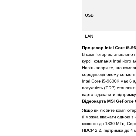
USB
LAN
Процесор Intel Core i5-9
В комп’ютер встановлено пр
курсі, компанія Intel його
Навіть попри те, що компа
середньоціновому сегменті
Intel Core i5-9600K має 6 
потужність (TDP) становит
варто відзначити підтримк
Відеокарта MSI GeForce 
Якщо ви любите комп’ютерн
її можна вважати одною з
кожного до 1830 МГц. Сере
HDCP 2.2, підтримка до 4 м