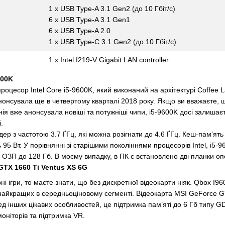
1 х USB Type-A 3.1 Gen2 (до 10 Гбіт/с)
6 х USB Type-A 3.1 Gen1
6 х USB Type-A 2.0
1 х USB Type-C 3.1 Gen2 (до 10 Гбіт/с)
1 x Intel I219-V Gigabit LAN controller
600K
оцесор Intel Core i5-9600K, який виконаний на архітектурі Coffee L
 анонсувала ще в четвертому кварталі 2018 року. Якщо ви вважаєте,
нія вже анонсувала новіші та потужніші чипи, i5-9600K досі залиша
.
ядер з частотою 3.7 ҐГц, які можна розігнати до 4.6 ҐГц. Кеш-пам’ят
ь 95 Вт. У порівнянні зі старішими поколіннями процесорів Intel, i
у ОЗП до 128 Гб. В моєму випадку, в ПК є встановлено дві планки оп
GTX 1660 Ti Ventus XS 6G
і ігри, то маєте знати, що без дискретної відеокарти ніяк. Qbox I
 найкращих в середньоціновому сегменті. Відеокарта MSI GeForce 
д інших цікавих особливостей, це підтримка пам’яті до 6 Гб типу G
оніторів та підтримка VR.