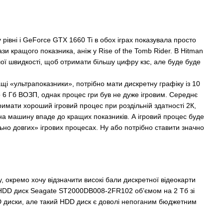
рівні і
GeForce GTX 1660 Ti
в обох іграх показувала просто
зи кращого показника, аніж у Rise of the Tomb Rider. В Hitman
ьшої швидкості, щоб отримати більшу цифру кзс, але буде буде
ащі «ультрапоказники», потрібно мати дискретну графіку із 10
до 6 Гб ВОЗП, однак процес гри був не дуже ігровим. Середнє
римати хороший ігровий процес при роздільній здатності 2К,
ть на машину впаде до кращих показників. А ігровий процес буде
но довгих» ігрових процесах. Ну або потрібно ставити значно
у, окремо хочу відзначити високі бали дискретної відеокарти
и HDD диск Seagate ST2000DB008-2FR102 об’ємом на 2 Тб зі
SSD диски, але такий HDD диск є доволі непоганим бюджетним