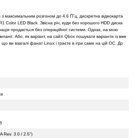
ня з максимальним розгоном до 4.6 ҐГц, дискретна відеокарта
R1 Color LED Black. Звісна річ, куди без хорошого HDD диска
ікація продається без операційної системи. Однак, на мою
нії. Або, як варіант, на сайті Qbox пошукати варіанти із вже
 ви взагалі фанат Linux і граєте в ігри саме на цій ОС. До
ke
8
Rev. 3.0 / 2.5”)