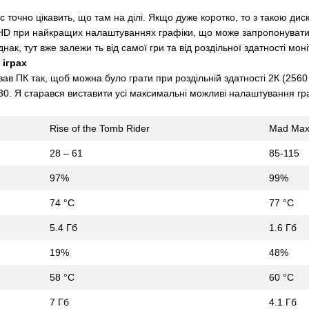
вас точно цікавить, що там на ділі. Якщо дуже коротко, то з такою ди
 HD при найкращих налаштуваннях графіки, що може запропонувати 
ак, тут вже залежи ть від самої гри та від роздільної здатності моні
 іграх
вав ПК так, щоб можна було грати при роздільній здатності 2К (2560 
0. Я старався виставити усі максимальні можливі налаштування графік
Rise of the Tomb Rider
Mad Ma
28 – 61
85-115
97%
99%
74 °C
77 °C
5.4 Гб
1.6 Гб
19%
48%
58 °C
60 °C
7 Гб
4.1 Гб