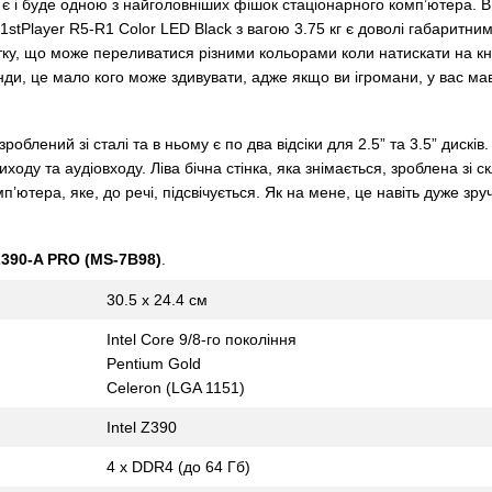
 є і буде одною з найголовніших фішок стаціонарного комп’ютера. В 
stPlayer R5-R1 Color LED Black з вагою 3.75 кг є доволі габаритни
тку, що може переливатися різними кольорами коли натискати на кн
нди, це мало кого може здивувати, адже якщо ви ігромани, у вас мав
роблений зі сталі та в ньому є по два відсіки для 2.5” та 3.5” дискі
иходу та аудіовходу. Ліва бічна стінка, яка знімається, зроблена зі
п’ютера, яке, до речі, підсвічується. Як на мене, це навіть дуже зру
390-A PRO (MS-7B98)
.
30.5 х 24.4 см
Intel Core 9/8-го покоління
Pentium Gold
Celeron (LGA 1151)
Intel Z390
4 х DDR4 (до 64 Гб)