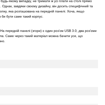
будь-якому випадку, не тримати ж усі плати на столі прямо
м. Однак, завдяки своєму дизайну, він досить специфічний та
опку, яка розташована на передній панелі. Хоча, якщо
 би бути саме такий корпус.
в. На передній панелі (згори) є один роз’єм USB 3.0, два роз’єми
 скла. Саме через такий матеріал можна бачити усе, що
чно.