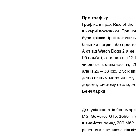
Про графіку
Графіка в іграх Rise of t
шикарні показники. При чом
були трішки гірші показник
більший нагрів, або прост
А от від Watch Dogs 2 я не
Гб пам’яті, а то навіть і 
число кзс коливалося від 
але із 26 – 38 кзс. В усіх
дещо вищим мало чи не у д
дорожчу систему охолодж
Бенчмарки
Для усіх фанатів бенчмаркі
MSI GeForce GTX 1660 Ti V
швидкістю понад 200 Мб/с 
рішенням з великою кількіс