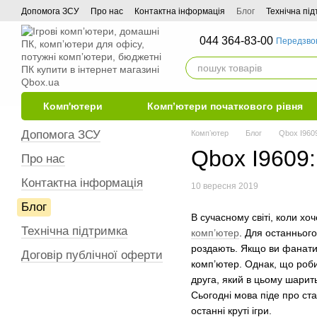
Перейти до основного контенту
Допомога ЗСУ
Про нас
Контактна інформація
Блог
Технічна пі
044 364-83-00
Передзво
Комп'ютери
Комп’ютери початкового рівня
Допомога ЗСУ
Компʼютер
Блог
Qbox I9609
Qbox I9609:
Про нас
Контактна інформація
10 вересня 2019
Блог
В сучасному світі, коли хо
Технічна підтримка
комп’ютер
. Для останнього
роздають. Якщо ви фанати 
Договір публічної оферти
комп’ютер. Однак, що роби
друга, який в цьому шарит
Сьогодні мова піде про ста
останні круті ігри.