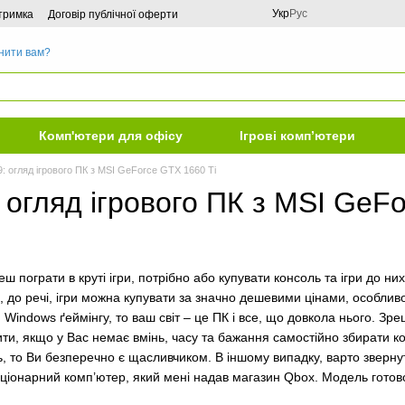
Укр
Рус
дтримка
Договір публічної оферти
нити вам?
Комп'ютери для офісу
Ігрові комп’ютери
: огляд ігрового ПК з MSI GeForce GTX 1660 Ti
 огляд ігрового ПК з MSI GeF
чеш пограти в круті ігри, потрібно або купувати консоль та ігри до 
, до речі, ігри можна купувати за значно дешевими цінами, особливо 
Windows ґеймінгу, то ваш світ – це ПК і все, що довкола нього. Зре
ти, якщо у Вас немає вмінь, часу та бажання самостійно збирати ко
ь, то Ви безперечно є щасливчиком. В іншому випадку, варто звернут
ціонарний комп’ютер, який мені надав магазин Qbox. Модель готової