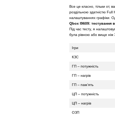
Все це класно, тільки от, 
роздільною здатністю Full
налаштуваннях графіки. Одн
Qbox I9609: тестування в
Під час тесту, я налаштову
була рівною або вище ніж 3
Ігри
КЗС
ГП – потужність
ГП – нагрів
ГП – пам’ять
ЦП – потужність
ЦП – нагрів
ОЗП