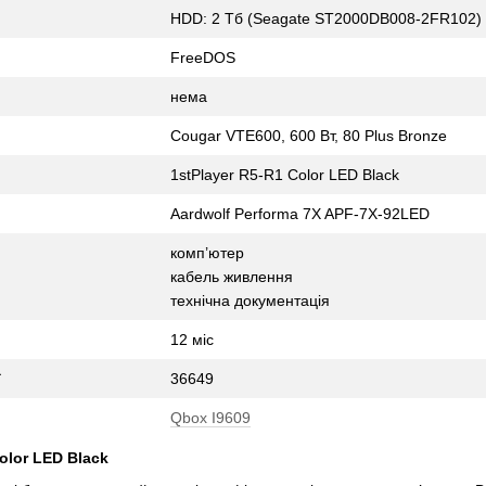
HDD: 2 Тб (Seagate ST2000DB008-2FR102)
FreeDOS
нема
Cougar VTE600, 600 Вт, 80 Plus Bronze
1stPlayer R5-R1 Color LED Black
Aardwolf Performa 7X APF-7X-92LED
комп’ютер
кабель живлення
технічна документація
12 міс
ї
36649
Qbox I960
9
olor LED Black