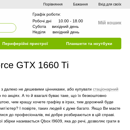
Порівняння
Бажання
Вхід для своїх
Графік роботи:
Робочі дні 10.00 - 18.00
Мій кошик
Субота вихідний день
Неділя вихідний день
Периферійні пристрої
Планшети та ноутбуки
orce GTX 1660 Ti
них з далеко не дешевими цінниками, або купувати
стаціонарний
по акціях. А то й взагалі буває таке, що їх безкоштовно
штою, чим кращу хочете графіку в іграх, тим дорожчий буде
мп’ютер? І повірте, таких людей є дуже багато. Якщо Ви маєте
ися до професіоналів, які добре розбираються в цій справі.
 збірки називається Qbox I9609, яка до речі, дозволяє грати в