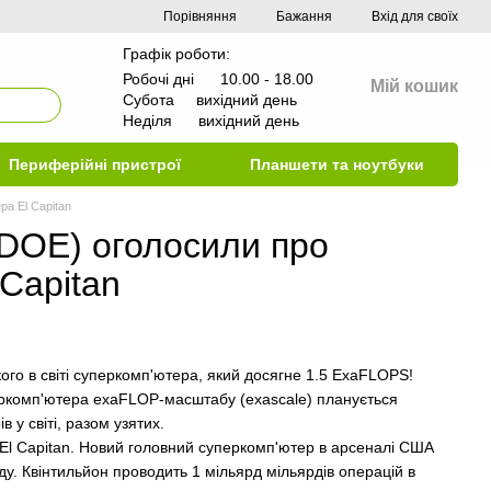
Порівняння
Бажання
Вхід для своїх
Графік роботи:
Робочі дні 10.00 - 18.00
Мій кошик
Субота вихідний день
Неділя вихідний день
Периферійні пристрої
Планшети та ноутбуки
а El Capitan
(DOE) оголосили про
Capitan
ого в світі суперкомп'ютера, який досягне 1.5 ExaFLOPS!
перкомп'ютера exaFLOP-масштабу (exascale) планується
 у світі, разом узятих.
El Capitan. Новий головний суперкомп'ютер в арсеналі США
у. Квінтильйон проводить 1 мільярд мільярдів операцій в