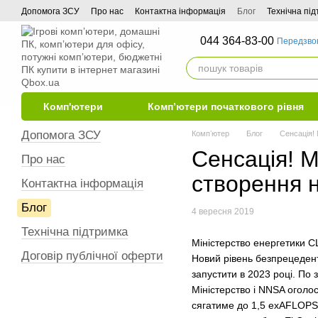
Перейти до основного контенту
Допомога ЗСУ
Про нас
Контактна інформація
Блог
Технічна пі
044 364-83-00
Передзво
Комп'ютери
Комп’ютери початкового рівня
Допомога ЗСУ
Компʼютер
Блог
Сенсація!
Сенсація! 
Про нас
створення н
Контактна інформація
Блог
4 вересня 2019
Технічна підтримка
Міністерство енергетики С
Договір публічної оферти
Новий рівень безпрецедент
запустити в 2023 році. По 
Міністерство і NNSA огол
сягатиме до 1,5 exAFLOPS 