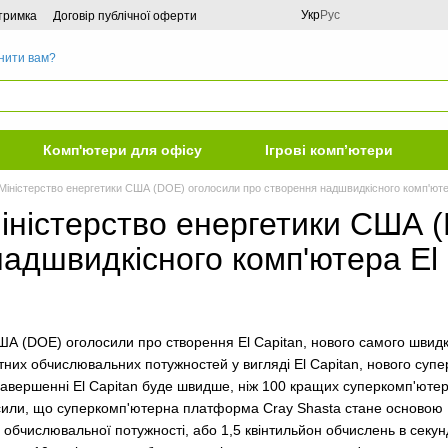
Укр
Рус
дтримка
Договір публічної оферти
нити вам?
Комп'ютери для офісу
Ігрові комп’ютери
 Міністерство енергетики США (DOE) оголосили про створення надшвидкісного комп'ютер
Міністерство енергетики США 
адшвидкісного комп'ютера El 
ША (DOE) оголосили про створення El Capitan, нового самого швидк
них обчислювальних потужностей у вигляді El Capitan, нового су
завершенні El Capitan буде швидше, ніж 100 кращих суперкомп'ютерів
осили, що суперкомп'ютерна платформа Cray Shasta стане основою 
обчислювальної потужності, або 1,5 квінтильйон обчислень в секунд