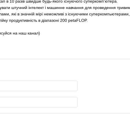
itan в 10 разів швидше будь-якого існуючого суперкомп'ютера.
овувати штучний інтелект і машинне навчання для проведення трив
лами, які в значній мірі неможливі з існуючими суперкомпьютерами, 
ійку продуктивність в діапазоні 200 petaFLOP.
исуйся на наш канал)